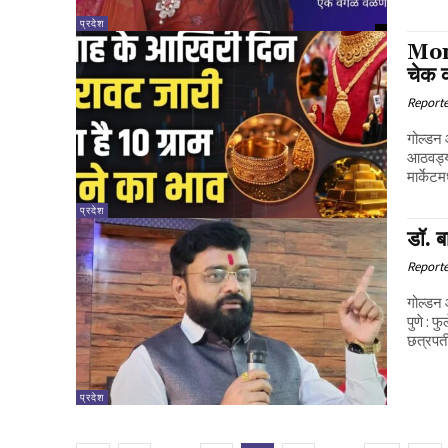
प्रदेश
Mone
चेक क
Report
गोल्डन
आठवड्या
मार्केटमध
प्रदेश
डॉ. ब
Report
गोल्डन 
पुणे : 
छत्रपती
प्रदेश