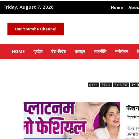
Friday, August 7, 2026
Home
Abou
Our Youtube Channel
HOME
प्रदेश
देश-विदेश
क्राइम
राजनीति
मनोरंजन
ट
क्राइम
गैजेट्स
टेक्नोलॉजी
देश-व
फॅशन 
Report
गोल्डन 
उपचारां