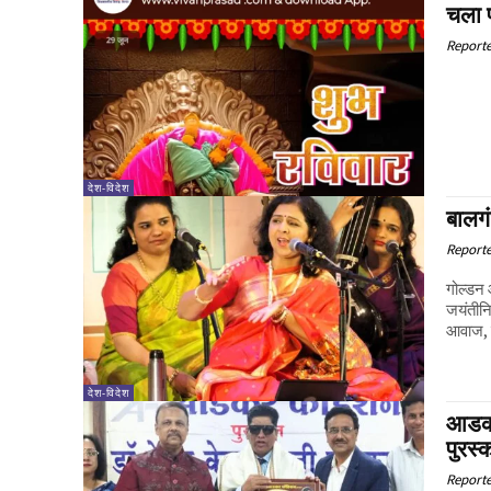
चला 
Report
देश-विदेश
बालगं
Report
गोल्डन आ
जयंतीनि
आवाज, त
देश-विदेश
आडकर 
पुरस्
Report