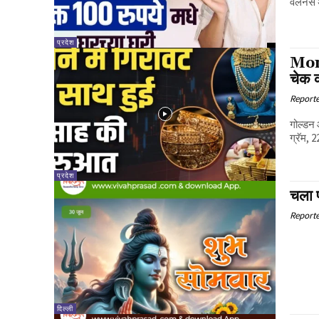
वेलनेस 
प्रदेश
Mone
चेक क
Report
गोल्डन 
ग्रॅम, 2
प्रदेश
चला 
Report
दिल्ली