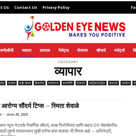
t Us
Contact Us
Privacy Policy
Fa
ेक्नोलॉजी
व्यापार
वायरल
गैजेट्स
रोजगार
सौन्दर्य
स्पोर्ट्स
व
CATEGORY
व्यापार
िदेश
प्रदेश
बड़ी खबर
बिज़नेस
मनोरंजन
राजनीति
रोजगार
लाईफस्टाईल
वायरल
व्यापार
स
आरोग्य सौंदर्य टिप्स – स्मिता शेवाळे
er
-
June 30, 2025
आय न्यूज नेटवर्क नैसर्गिक सौंदर्य, त्वचा निरोगीपणा आणि सहज DIY चेहर्यावरील
साठी तुमचे गंतव्यस्थान तुम्ही घरीच करू शकता. मी स्मिता आहे — अभिनेत्री,