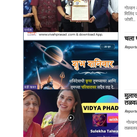
गोल्डन 
मिलिंद ज
जोशी...
प्रदेश
चला 
Report
बड़ी खबर
मुला
तळव
Report
गोल्डन आय न्यूज नेटवर्क मुलाखत मराठी कलाकाराची - विद्या फडके by सुलेखा