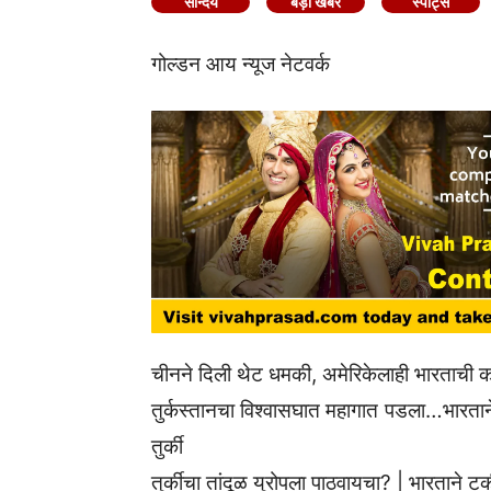
सौन्दर्य
बड़ी खबर
स्पोर्ट्स
गोल्डन आय न्यूज नेटवर्क
चीनने दिली थेट धमकी, अमेरिकेलाही भारताची 
तुर्कस्तानचा विश्वासघात महागात पडला…भारतान
तुर्की
तुर्कीचा तांदूळ युरोपला पाठवायचा? | भारताने टर्