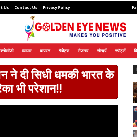
t Us
Contact Us
Privacy Policy
Fa
ेक्नोलॉजी
व्यापार
वायरल
गैजेट्स
रोजगार
सौन्दर्य
स्पोर्ट्स
व
ीन ने दी सिधी धमकी भारत के
िका भी परेशान!!