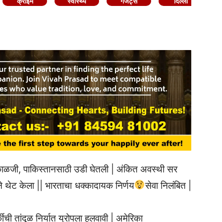
क्राइम
स्वास्थ्य
गैजेट्स
दिल्ली
काळजी, पाकिस्तानसाठी उडी घेतली | अंकित अवस्थी सर
े थेट केला || भारताचा धक्कादायक निर्णय
सेवा निलंबित |
कीची तांदूळ निर्यात युरोपला हलवावी | अमेरिका