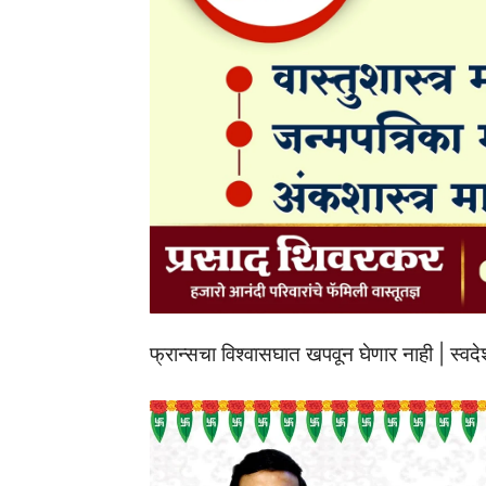
फ्रान्सचा विश्वासघात खपवून घेणार नाही | स्व