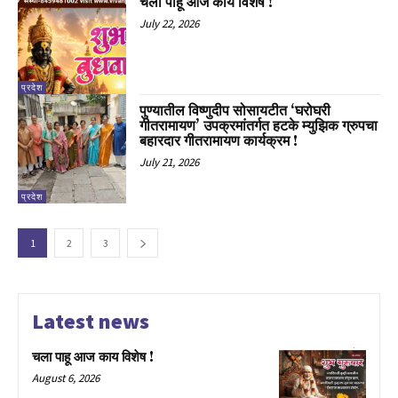
चला पाहू आज काय विशेष !
July 22, 2026
प्रदेश
पुण्यातील विष्णुदीप सोसायटीत ‘घरोघरी
गीतरामायण’ उपक्रमांतर्गत हटके म्युझिक ग्रुपचा
बहारदार गीतरामायण कार्यक्रम !
July 21, 2026
प्रदेश
1
2
3
Latest news
चला पाहू आज काय विशेष !
August 6, 2026