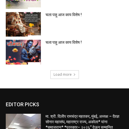
चला पाहू आज काय विशेष !
चला पाहू आज काय विशेष !
Load more
EDITOR PICKS
मा. श्री. दिलीप रामचंद्र महतकर, मुंबई, अध्यक्ष – दैवज्ञ
सोनार महासंघ, महाराष्ट्र राज्य, अकोला* यांना
*समाजरत्न* *पुरस्कार– २०२६” देऊन सन्मानित