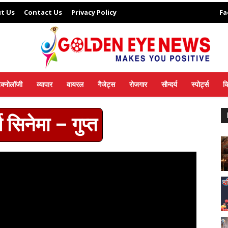
t Us
Contact Us
Privacy Policy
Fa
ेक्नोलॉजी
व्यापार
वायरल
गैजेट्स
रोजगार
सौन्दर्य
स्पोर्ट्स
व
्ण सिनेमा – गुप्त