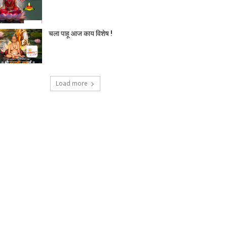
चला पाहू आज काय विशेष !
Load more
टेक्नोलॉजी
देश-विदेश
प्रदेश
बिज़नेस
मनोर