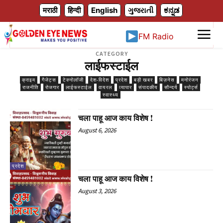
X
मराठी
हिन्दी
English
ગુજરાતી
ಕನ್ನಡ
FM Radio
CATEGORY
लाईफस्टाईल
क्राइम
गैजेट्स
टेक्नोलॉजी
देश-विदेश
प्रदेश
बड़ी खबर
बिज़नेस
मनोरंजन
राजनीति
रोजगार
लाईफस्टाईल
वायरल
व्यापार
संपादकीय
सौन्दर्य
स्पोर्ट्स
स्वास्थ्य
चला पाहू आज काय विशेष !
August 6, 2026
प्रदेश
चला पाहू आज काय विशेष !
August 3, 2026