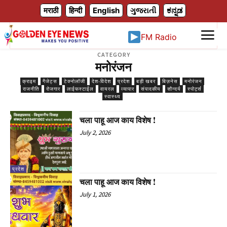
X
मराठी
हिन्दी
English
ગુજરાતી
ಕನ್ನಡ
FM Radio
CATEGORY
मनोरंजन
क्राइम
गैजेट्स
टेक्नोलॉजी
देश-विदेश
प्रदेश
बड़ी खबर
बिज़नेस
मनोरंजन
राजनीति
रोजगार
लाईफस्टाईल
वायरल
व्यापार
संपादकीय
सौन्दर्य
स्पोर्ट्स
स्वास्थ्य
चला पाहू आज काय विशेष !
July 2, 2026
प्रदेश
चला पाहू आज काय विशेष !
July 1, 2026