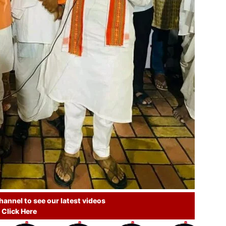
annel to see our latest videos
Click Here