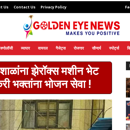
t Us
Contact Us
Privacy Policy
Fa
ेक्नोलॉजी
व्यापार
वायरल
गैजेट्स
रोजगार
सौन्दर्य
स्पोर्ट्स
व
शाळांना झेरॉक्स मशीन भेट
 भक्तांना भोजन सेवा !