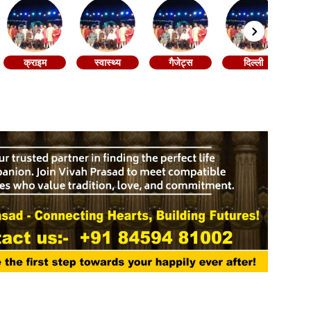
क्राइम
स्वास्थ्य
गैजेट्स
दिल्ली