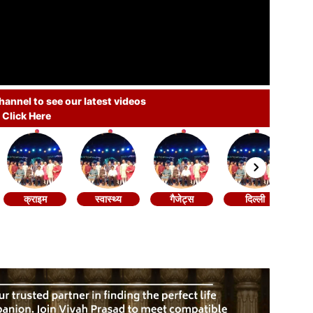
annel to see our latest videos
Click Here
क्राइम
स्वास्थ्य
गैजेट्स
दिल्ली