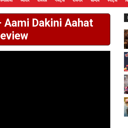
ेक्नोलॉजी
व्यापार
वायरल
गैजेट्स
रोजगार
सौन्दर्य
स्पोर्ट्स
व
ण – Aami Dakini Aahat
eview