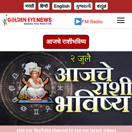
X
मराठी
हिन्दी
English
ગુજરાતી
ಕನ್ನಡ
FM Radio
आजचे राशीभविष्य
Join our YouTube channel to see our latest videos