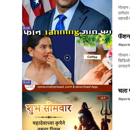
गोल्डन 
ठाणेदार 
यशस्वी म
दिल्ली
फॅशन 
Report
गोल्डन 
व्हिडिओ
उत्पादन
दिल्ली
चला 
Report