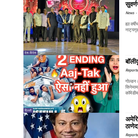
सुवर
News
-
ह्या वर्
नाट्यगृ
देश-विदेश
बॉली
Report
गोल्डन आ
सिनेमाम
कॉमेडीम
दिल्ली
अमेर
ठाणेद
Report