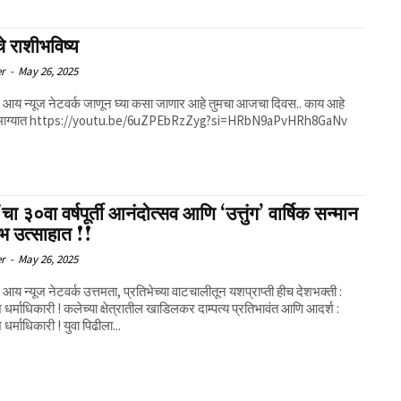
 राशीभविष्य
er
-
May 26, 2025
आय न्यूज नेटवर्क जाणून घ्या कसा जाणार आहे तुमचा आजचा दिवस.. काय आहे
ा भाग्यात https://youtu.be/6uZPEbRzZyg?si=HRbN9aPvHRh8GaNv
ंग’चा ३०वा वर्षपूर्ती आनंदोत्सव आणि ‘उत्तुंग’ वार्षिक सन्मान
भ उत्साहात !!
er
-
May 26, 2025
आय न्यूज नेटवर्क उत्तमता, प्रतिभेच्या वाटचालीतून यशप्राप्ती हीच देशभक्ती :
 क्षेत्रातील खाडिलकर दाम्पत्य प्रतिभावंत आणि आदर्श :
र्माधिकारी ! युवा पिढीला...