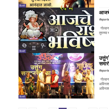
दिल्ली
आजचे
Report
गोल्डन 
तुमच्य
दिल्ली
उत्तु
समारं
Report
गोल्डन 
अविनाश धर्माधिकारी ! कलेच्या
अविनाश ध
दिल्ली