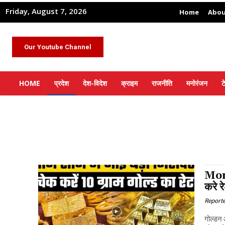
Friday, August 7, 2026
Home
Abou
Our Youtube Channel
HOME
प्रदेश
देश-विदेश
क्राइम
राजनीति
मनोरंजन
ट
Mone
करे र
Report
गोल्डन 