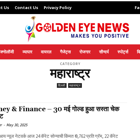
t Us
Contact Us
Privacy Policy
Fa
ेक्नोलॉजी
व्यापार
वायरल
गैजेट्स
रोजगार
सौन्दर्य
स्पोर्ट्स
व
CATEGORY
महाराष्ट्र
दिल्ली
महाराष्ट्र
y & Finance – 30 मई गोल्ड हुआ सस्ता चेक
ेट
er
-
May 30, 2025
आय न्यूज नेटवर्क आज 24 कॅरेट सोन्याची किंमत ₹ 9,762 प्रति ग्रॅम, 22 कॅरेट