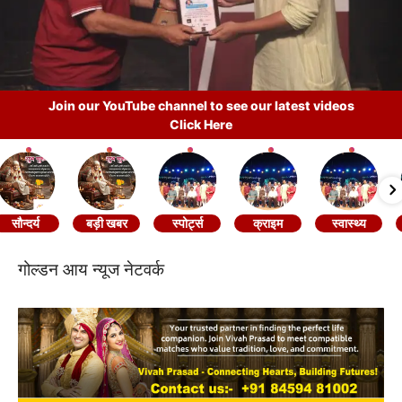
Join our YouTube channel to see our latest videos
Click Here
सौन्दर्य
बड़ी खबर
स्पोर्ट्स
क्राइम
स्वास्थ्य
गोल्डन आय न्यूज नेटवर्क