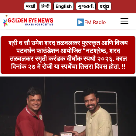
X
मराठी
हिन्दी
English
ગુજરાતી
ಕನ್ನಡ
FM Radio
श्री व सौ उमेश शरद तळवलकर पुरस्कृत आणि विजय
पटवर्धन फाउंडेशन आयोजित “नटश्रेष्ठ, शरद
तळवलकर स्मृती करंडक दीर्घांक स्पर्धा २०२६. काल
दिनांक २७ मे रोजी या स्पर्धेचा तिसरा दिवस होता. !!