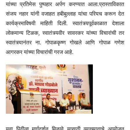
यांच्या प्रतिमेस पुष्पहार अर्पण करण्यात आला.प्रास्ताविकात
संजय नहार यांनी वजाहत हबीबुल्लाह यांचा परियच करून देत
कार्यक्रमाविषयी माहिती दिली. स्वातंत्र्यपूर्वकाळात देशाला
लोकमान्य टिळक, स्वातंत्र्यवीर सावरकर यांच्या विचारांची तर
स्वातंत्र्यानंतर ना. गोपाळकृष्ण गोखले आणि गोपाळ गणेश
आगरकर यांच्या विचारांची गरज आहे.
युवा पिढीला मार्गदर्शन मिळावे यासाठी व्याख्यानाचे आयोजन