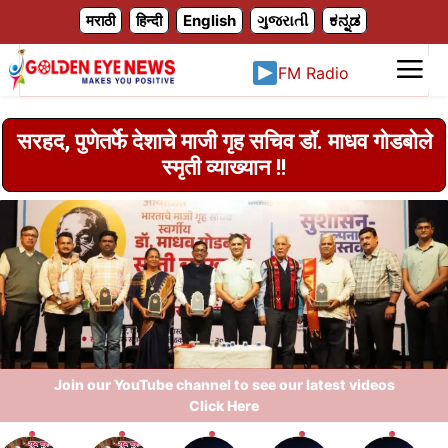
X
मराठी
हिन्दी
English
ગુજરાતી
ಕನ್ನಡ
FM Radio
सरहद, पुणेतर्फे देशाचे माजी गृह सचिव डॉ. माधव गोडबोले
स्मृती व्याख्यान !!
Join our YouTube channel to see our latest videos
Click Here