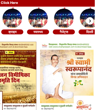
Click Here
क्राइम
स्वास्थ्य
गैजेट्स
दिल्ली