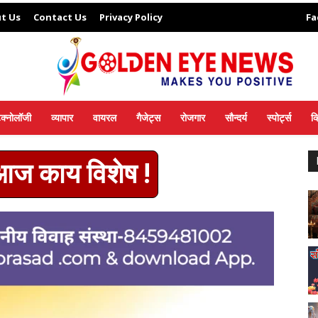
t Us
Contact Us
Privacy Policy
Fa
ेक्नोलॉजी
व्यापार
वायरल
गैजेट्स
रोजगार
सौन्दर्य
स्पोर्ट्स
व
 आज काय विशेष !