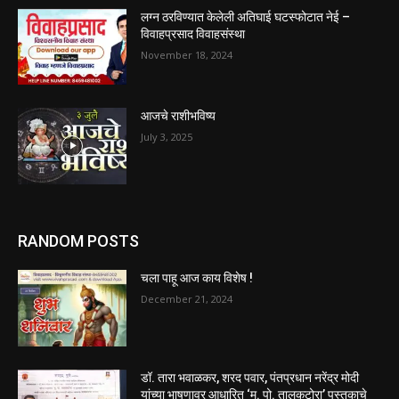
लग्न ठरविण्यात केलेली अतिघाई घटस्फोटात नेई –
विवाहप्रसाद विवाहसंस्था
November 18, 2024
आजचे राशीभविष्य
July 3, 2025
RANDOM POSTS
चला पाहू आज काय विशेष !
December 21, 2024
डॉ. तारा भवाळकर, शरद पवार, पंतप्रधान नरेंद्र मोदी
यांच्या भाषणावर आधारित ‌‘मु. पो. तालकटोरा‌’ पुस्तकाचे