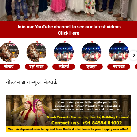
Join our YouTube channel to see our latest videos
Click Here
सौन्दर्य
बड़ी खबर
स्पोर्ट्स
क्राइम
स्वास्थ्य
गोल्डन आय न्यूज नेटवर्क