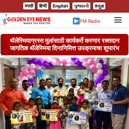
X
मराठी
हिन्दी
English
ગુજરાતી
ಕನ್ನಡ
FM Radio
थॅलेस्मियाग्रस्त मुलांसाठी कार्यकर्ते करणार रक्तदान
जागतिक थॅलेस्मिया दिनानिमित्त उपक्रमाचा शुभारंभ