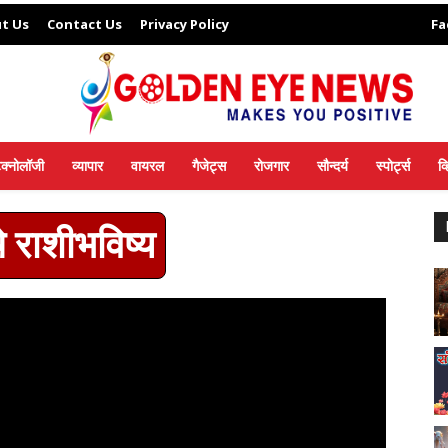
t Us
Contact Us
Privacy Policy
Fa
ेक्नोलॉजी
व्यापार
वायरल
गैजेट्स
रोजगार
सौन्दर्य
स्पोर्ट्स
व
राशीभविष्य