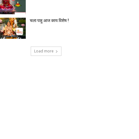
चला पाहू आज काय विशेष !
Load more
टेक्नोलॉजी
देश-विदेश
प्रदेश
बिज़नेस
मनोर