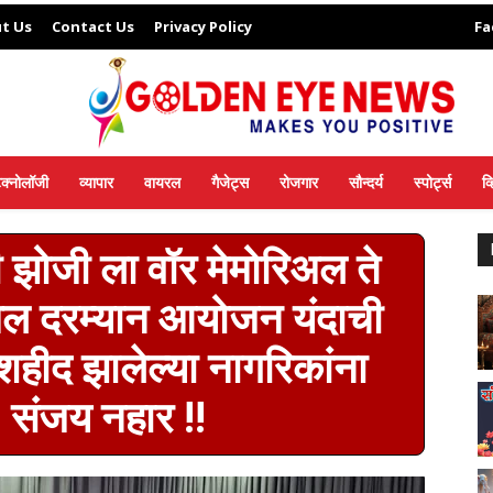
t Us
Contact Us
Privacy Policy
Fa
ेक्नोलॉजी
व्यापार
वायरल
गैजेट्स
रोजगार
सौन्दर्य
स्पोर्ट्स
व
झोजी ला वॉर मेमोरिअल ते
अल दरम्यान आयोजन यंदाची
 शहीद झालेल्या नागरिकांना
: संजय नहार !!