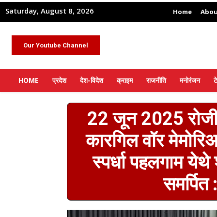
Saturday, August 8, 2026
Home
Abou
Our Youtube Channel
HOME
प्रदेश
देश-विदेश
क्राइम
राजनीति
मनोरंजन
ट
22 जून 2025 रोजी 
कारगिल वॉर मेमोरि
स्पर्धा पहलगाम येथे
समर्पित 