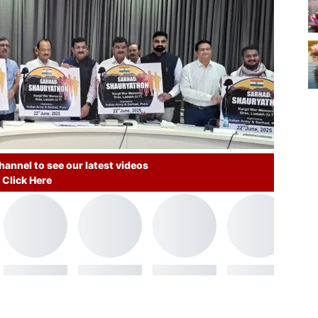
annel to see our latest videos
Click Here