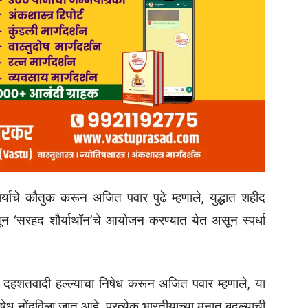
्याचे कौतुक करून अजित पवार पुढे म्हणाले, युद्धात शहीद
ासून ‌‘सरहद शौर्याथॉन‌’चे आयोजन करण्यात येत असून स्पर्धा
ाड दहशतवादी हल्ल्याचा निषेध करून अजित पवार म्हणाले, या
ेध नोंदविला जात आहे. प्रत्येक भारतीयाच्या मनात बदल्याची