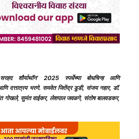
सरहद शौर्याथॉन‌’ 2025 स्पर्धेच्या बोधचिन्ह आणि
 दत्तात्रय भरणे. समवेत जितेंद्र डुडी, संजय नहार, डॉ.
संत गोखले, सुमंत वाईकर, लेशपाल जवळगे, संतोष बालवडकर,