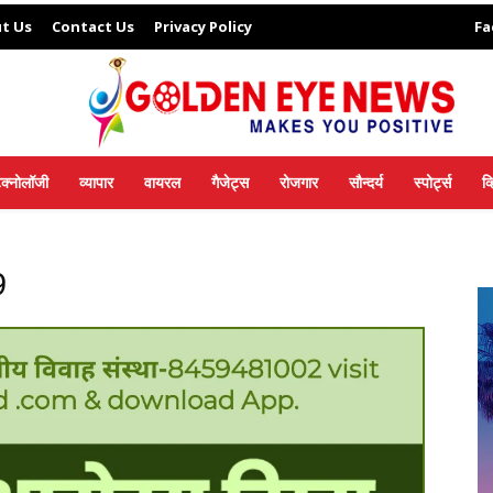
t Us
Contact Us
Privacy Policy
Fa
ेक्नोलॉजी
व्यापार
वायरल
गैजेट्स
रोजगार
सौन्दर्य
स्पोर्ट्स
व
9