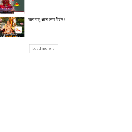
टेक्नोलॉजी
देश-विदेश
प्रदेश
बिज़नेस
मनोर
चला पाहू आज काय विशेष !
Load more