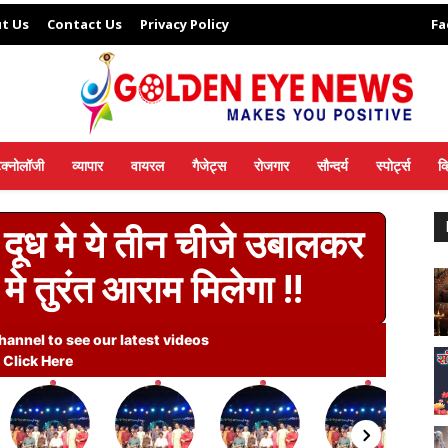
t Us
Contact Us
Privacy Policy
Fa
ेक्नोलॉजी
व्यापार
वायरल
गैजेट्स
रोजगार
सौन्दर्य
स्पोर्ट्स
व
दूध मे ये तीन चीजे उबालकर
मे तुरंत आराम मिलेगा !!
annel to see our latest videos
Click Here