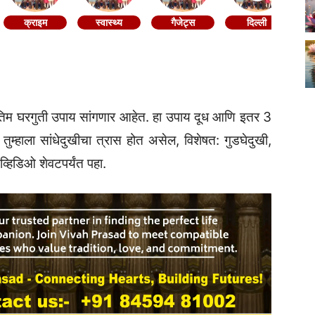
क्राइम
स्वास्थ्य
गैजेट्स
दिल्ली
्रतिम घरगुती उपाय सांगणार आहेत. हा उपाय दूध आणि इतर 3
ुम्हाला सांधेदुखीचा त्रास होत असेल, विशेषत: गुडघेदुखी,
हिडिओ शेवटपर्यंत पहा.