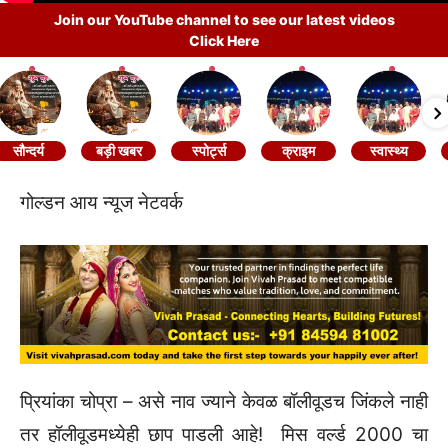
Join our YouTube channel to see our latest videos
Click Here
सौन्दर्य
बड़ी खबर
स्पोर्ट्स
क्राइम
स्वास्थ्य
गोल्डन आय न्यूज नेटवर्क
प्रियांका चोप्रा – असे नाव ज्याने केवळ बॉलीवूडच जिंकले नाही
तर हॉलीवूडमध्येही छाप पाडली आहे! मिस वर्ल्ड 2000 चा