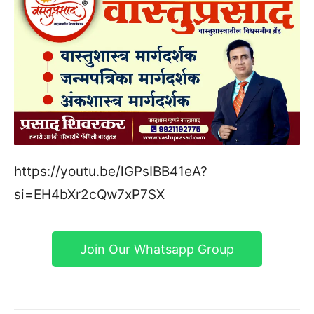
https://youtu.be/lGPsIBB41eA?
si=EH4bXr2cQw7xP7SX
Join Our Whatsapp Group