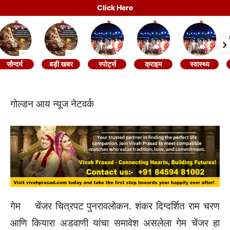
Click Here
सौन्दर्य
बड़ी खबर
स्पोर्ट्स
क्राइम
स्वास्थ्य
गोल्डन आय न्यूज नेटवर्क
गेम चेंजर चित्रपट पुनरावलोकन. शंकर दिग्दर्शित राम चरण
आणि कियारा अडवाणी यांचा समावेश असलेला गेम चेंजर हा