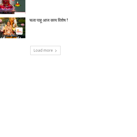
चला पाहू आज काय विशेष !
Load more
टेक्नोलॉजी
देश-विदेश
प्रदेश
बिज़नेस
मनोर