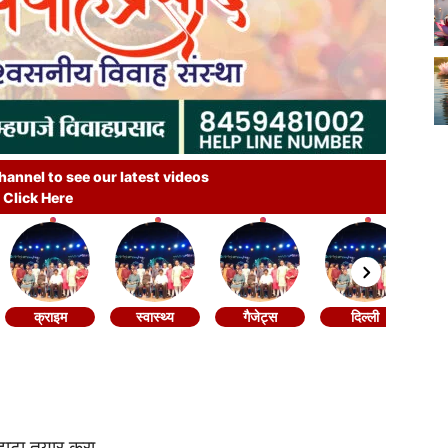
annel to see our latest videos
Click Here
क्राइम
स्वास्थ्य
गैजेट्स
दिल्ली
ोडाटा तयार करा.