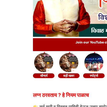
Join our YouTube ch
सौन्दर्य
बड़ी खबर
स्पोर्ट्स
लग्न ठरवताय ? हे नियम पाळाच
सर्व खरी व विस्तृत माहिती देऊन उत्तम बाय