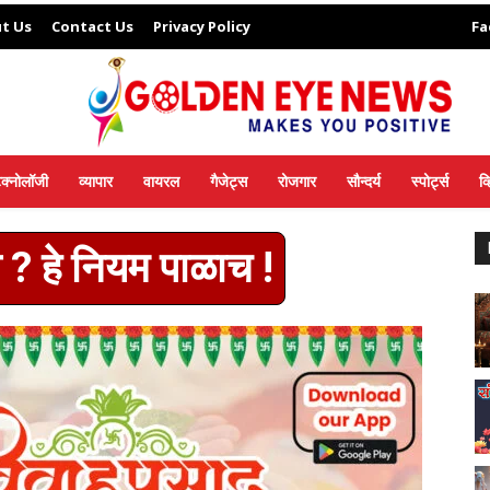
t Us
Contact Us
Privacy Policy
Fa
ेक्नोलॉजी
व्यापार
वायरल
गैजेट्स
रोजगार
सौन्दर्य
स्पोर्ट्स
व
 ? हे नियम पाळाच !