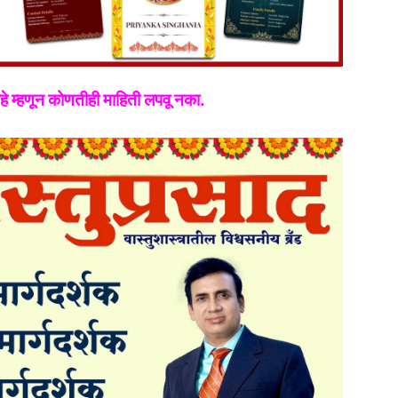
आहे म्हणून कोणतीही माहिती लपवू नका.