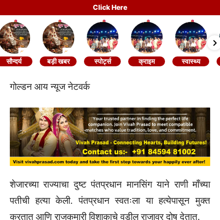
Click Here
सौन्दर्य
बड़ी खबर
स्पोर्ट्स
क्राइम
स्वास्थ्य
गोल्डन आय न्यूज नेटवर्क
शेजारच्या राज्याचा दुष्ट पंतप्रधान मानसिंग याने राणी माँच्या
पतीची हत्या केली. पंतप्रधान स्वतःला या हत्येपासून मुक्त
करतात आणि राजकुमारी विशाकाचे वडील राजावर दोष देतात.