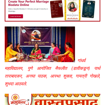
गांधर्व
महाविद्यालय, पुणे आयोजित मैफलीत (डावीकडून) पार्थ
ताराबादकर, अनघा पाठक, आस्था शुक्ला, गायत्री गोखले,
शुभदा आठवले.