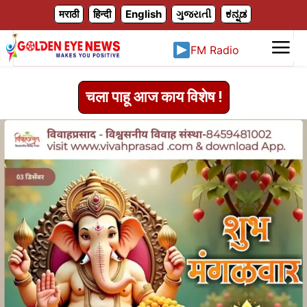
X
मराठी
हिन्दी
English
ગુજરાતી
ಕನ್ನಡ
FM Radio
चला पाहू आज काय विशेष !