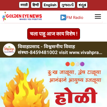
X
मराठी
हिन्दी
English
ગુજરાતી
ಕನ್ನಡ
FM Radio
चला पाहू आज काय विशेष !