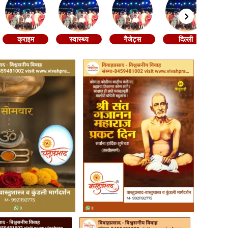
क्राइम
स्वास्थ्य
गैजेट्स
दिल्ली