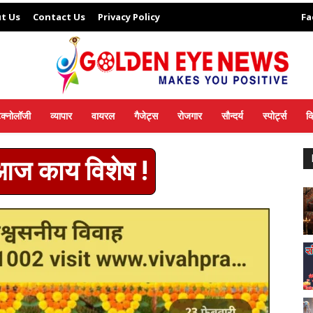
t Us
Contact Us
Privacy Policy
Fa
ेक्नोलॉजी
व्यापार
वायरल
गैजेट्स
रोजगार
सौन्दर्य
स्पोर्ट्स
व
 आज काय विशेष !