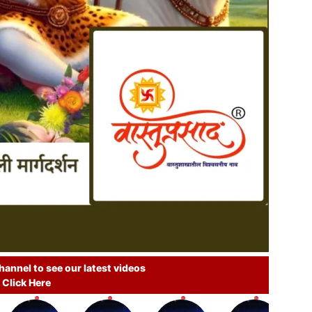
annel to see our latest videos
Click Here