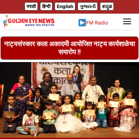
X
मराठी
हिन्दी
English
ગુજરાતી
ಕನ್ನಡ
FM Radio
नाट्यसंस्कार कला अकादमी आयोजित नाट्य कार्यशाळेचा
समारोप !!