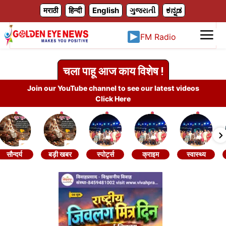
X
मराठी
हिन्दी
English
ગુજરાતી
ಕನ್ನಡ
FM Radio
चला पाहू आज काय विशेष !
Join our YouTube channel to see our latest videos
Click Here
सौन्दर्य
बड़ी खबर
स्पोर्ट्स
क्राइम
स्वास्थ्य