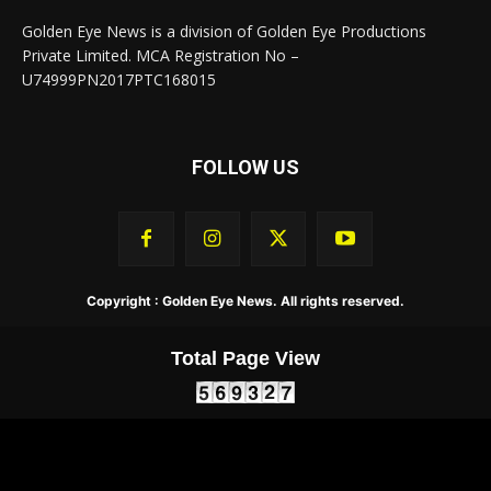
Golden Eye News is a division of Golden Eye Productions
Private Limited. MCA Registration No –
U74999PN2017PTC168015
FOLLOW US
Copyright : Golden Eye News. All rights reserved.
Total Page View
About Us
Contact Us
Privacy Policy
Terms & Conditions
Golden Eye TV
Golden Eye Academy App
Golden Eye News App