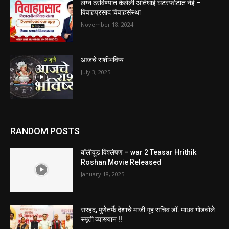
लग्न ठरविण्यात केलेली अतिघाई घटस्फोटात नेई –
विवाहप्रसाद विवाहसंस्था
November 18, 2024
आजचे राशीभविष्य
July 3, 2025
RANDOM POSTS
बॉलीवूड विश्लेषण – war 2 Teasar Hrithik
Roshan Movie Released
January 18, 2025
सरहद, पुणेतर्फे देशाचे माजी गृह सचिव डॉ. माधव गोडबोले
स्मृती व्याख्यान !!