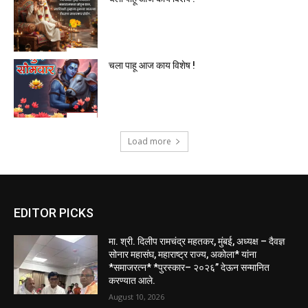
चला पाहू आज काय विशेष !
Load more
EDITOR PICKS
मा. श्री. दिलीप रामचंद्र महतकर, मुंबई, अध्यक्ष – दैवज्ञ
सोनार महासंघ, महाराष्ट्र राज्य, अकोला* यांना
*समाजरत्न* *पुरस्कार– २०२६” देऊन सन्मानित
करण्यात आले.
August 10, 2026