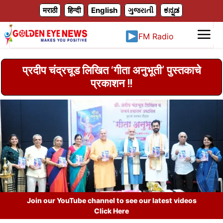
X
मराठी
हिन्दी
English
ગુજરાતી
ಕನ್ನಡ
FM Radio
प्रदीप चंद्रचूड लिखित ‌‘गीता अनुभूती‌’ पुस्तकाचे
प्रकाशन !!
Join our YouTube channel to see our latest videos
Click Here