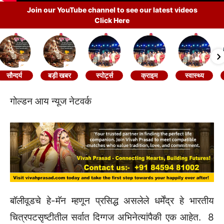
Join our YouTube channel to see our latest videos
Click Here
सौन्दर्य
बड़ी खबर
स्पोर्ट्स
क्राइम
स्वास्थ्य
गोल्डन आय न्यूज नेटवर्क
बॉलीवूडचे हे-मॅन म्हणून प्रसिद्ध असलेले धर्मेंद्र हे भारतीय
चित्रपटसृष्टीतील सर्वात दिग्गज अभिनेत्यांपैकी एक आहेत. 8