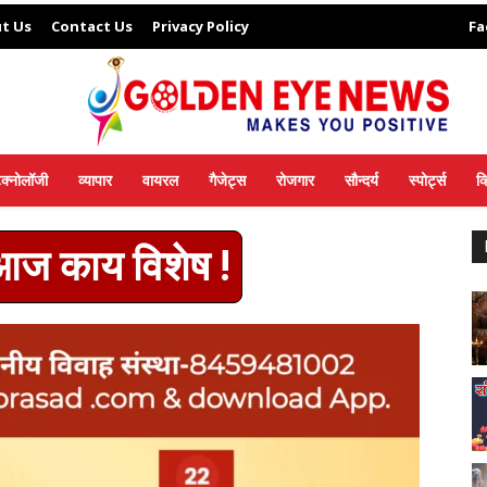
t Us
Contact Us
Privacy Policy
Fa
ेक्नोलॉजी
व्यापार
वायरल
गैजेट्स
रोजगार
सौन्दर्य
स्पोर्ट्स
व
 आज काय विशेष !