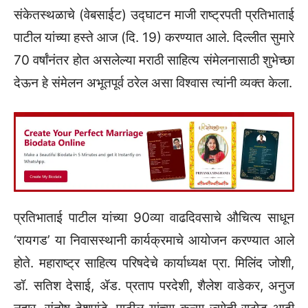
देऊन हे संमेलन अभूतपूर्व ठरेल असा विश्वास त्यांनी व्यक्त केला.
प्रतिभाताई पाटील यांच्या 90व्या वाढदिवसाचे औचित्य साधून
‌‘रायगड‌’ या निवासस्थानी कार्यक्रमाचे आयोजन करण्यात आले
होते. महाराष्ट्र साहित्य परिषदेचे कार्याध्यक्ष प्रा. मिलिंद जोशी,
डॉ. सतिश देसाई, ॲड. प्रताप परदेशी, शैलेश वाडेकर, अनुज
नहार, संतोष देशपांडे, पाटील यांच्या कन्या ज्योती राठोड आदी
उपस्थित होते.