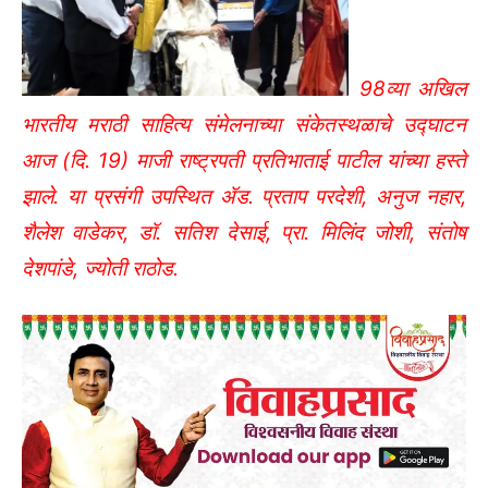
भारतीय मराठी साहित्य संमेलनाच्या संकेतस्थळाचे उद्घाटन
आज (दि. 19) माजी राष्ट्रपती प्रतिभाताई पाटील यांच्या हस्ते
झाले. या प्रसंगी उपस्थित ॲड. प्रताप परदेशी, अनुज नहार,
शैलेश वाडेकर, डॉ. सतिश देसाई, प्रा. मिलिंद जोशी, संतोष
देशपांडे, ज्योती राठोड.
दिल्लीत होत असलेल्या संमेलनाविषयी माहिती देताना प्रा. मिलिंद
जोशी म्हणाले, सुमारे 70 वर्षांपूर्वी दिल्लीत अखिल भारतीय मराठी