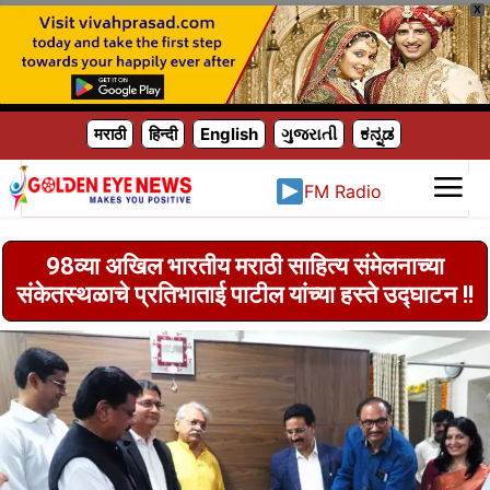
X
मराठी
हिन्दी
English
ગુજરાતી
ಕನ್ನಡ
FM Radio
98व्या अखिल भारतीय मराठी साहित्य संमेलनाच्या
संकेतस्थळाचे प्रतिभाताई पाटील यांच्या हस्ते उद्घाटन !!