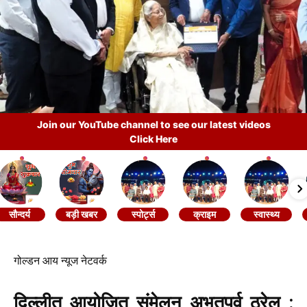
Join our YouTube channel to see our latest videos
Click Here
सौन्दर्य
बड़ी खबर
स्पोर्ट्स
क्राइम
स्वास्थ्य
गोल्डन आय न्यूज नेटवर्क
दिल्लीत आयोजित संमेलन अभूतपूर्व ठरेल :
प्रतिभाताई पाटील !!
98व्या अखिल भारतीय मराठी साहित्य संमेलनाच्या