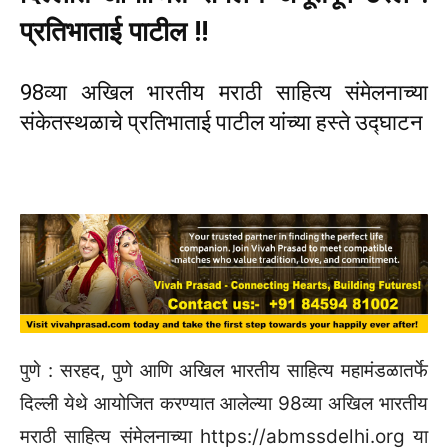
संकेतस्थळाचे प्रतिभाताई पाटील यांच्या हस्ते उद्घाटन
पुणे : सरहद, पुणे आणि अखिल भारतीय साहित्य महामंडळातर्फे
दिल्ली येथे आयोजित करण्यात आलेल्या 98व्या अखिल भारतीय
मराठी साहित्य संमेलनाच्या https://abmssdelhi.org या
संकेतस्थळाचे (वेबसाईट) उद्घाटन माजी राष्ट्रपती प्रतिभाताई
पाटील यांच्या हस्ते आज (दि. 19) करण्यात आले. दिल्लीत सुमारे
70 वर्षांनंतर होत असलेल्या मराठी साहित्य संमेलनासाठी शुभेच्छा