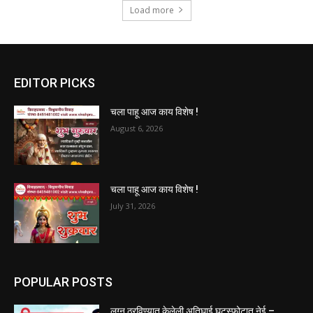
Load more
EDITOR PICKS
चला पाहू आज काय विशेष !
August 6, 2026
चला पाहू आज काय विशेष !
July 31, 2026
POPULAR POSTS
लग्न ठरविण्यात केलेली अतिघाई घटस्फोटात नेई –