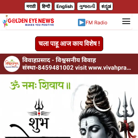
X
मराठी
हिन्दी
English
ગુજરાતી
ಕನ್ನಡ
FM Radio
चला पाहू आज काय विशेष !