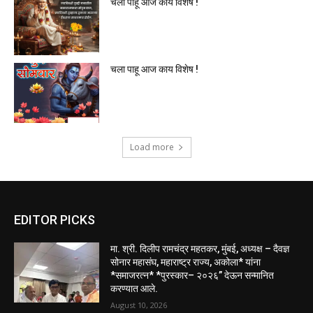
चला पाहू आज काय विशेष !
चला पाहू आज काय विशेष !
Load more
EDITOR PICKS
मा. श्री. दिलीप रामचंद्र महतकर, मुंबई, अध्यक्ष – दैवज्ञ
सोनार महासंघ, महाराष्ट्र राज्य, अकोला* यांना
*समाजरत्न* *पुरस्कार– २०२६” देऊन सन्मानित
करण्यात आले.
August 10, 2026