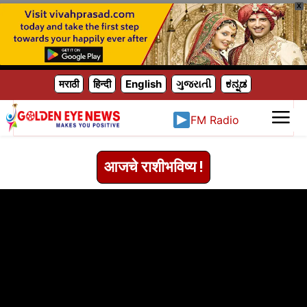
X
मराठी
हिन्दी
English
ગુજરાતી
ಕನ್ನಡ
FM Radio
आजचे राशीभविष्य !