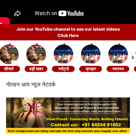
Join our YouTube channel to see our latest videos
Click Here
सौन्दर्य
बड़ी खबर
स्पोर्ट्स
क्राइम
स्वास्थ्य
गोल्डन आय न्यूज नेटवर्क