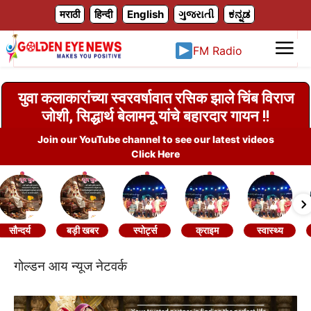
X
मराठी
हिन्दी
English
ગુજરાતી
ಕನ್ನಡ
FM Radio
युवा कलाकारांच्या स्वरवर्षावात रसिक झाले चिंब विराज
जोशी, सिद्धार्थ बेलामनू यांचे बहारदार गायन !!
Join our YouTube channel to see our latest videos
Click Here
सौन्दर्य
बड़ी खबर
स्पोर्ट्स
क्राइम
स्वास्थ्य
गोल्डन आय न्यूज नेटवर्क