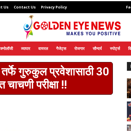
t Us
Contact Us
Privacy Policy
Fa
ेक्नोलॉजी
व्यापार
वायरल
गैजेट्स
रोजगार
सौन्दर्य
स्पोर्ट्स
व
णे तर्फे गुरुकुल प्रवेशासाठी 30
 चाचणी परीक्षा !!