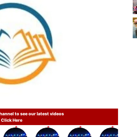
annel to see our latest videos
Click Here