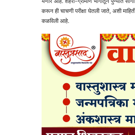
येणार आहे. शहरी-ग्रामीण भागातून पुण्यात सांगीत
करून ही चाचणी परीक्षा घेतली जाते, अशी माहिती महा
कळविली आहे.