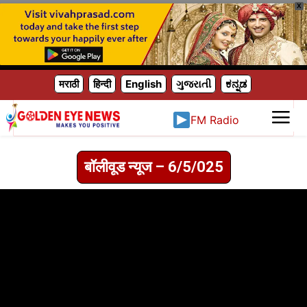
X
मराठी
हिन्दी
English
ગુજરાતી
ಕನ್ನಡ
FM Radio
बॉलीवूड न्यूज – 6/5/025