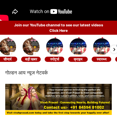
Join our YouTube channel to see our latest videos
Click Here
सौन्दर्य
बड़ी खबर
स्पोर्ट्स
क्राइम
स्वास्थ्य
गोल्डन आय न्यूज नेटवर्क