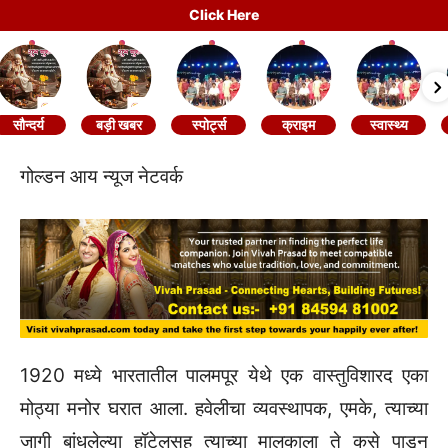
Click Here
सौन्दर्य
बड़ी खबर
स्पोर्ट्स
क्राइम
स्वास्थ्य
गोल्डन आय न्यूज नेटवर्क
1920 मध्ये भारतातील पालमपूर येथे एक वास्तुविशारद एका
मोठ्या मनोर घरात आला. हवेलीचा व्यवस्थापक, एमके, त्याच्या
जागी बांधलेल्या हॉटेलसह त्याच्या मालकाला ते कसे पाडून