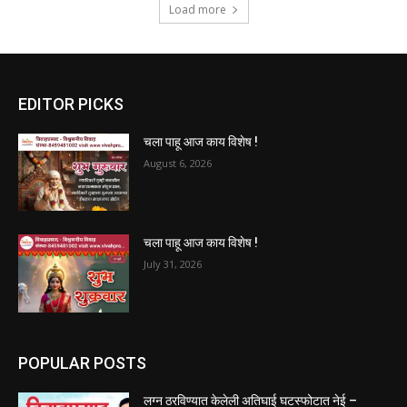
Load more
EDITOR PICKS
चला पाहू आज काय विशेष !
August 6, 2026
चला पाहू आज काय विशेष !
July 31, 2026
POPULAR POSTS
लग्न ठरविण्यात केलेली अतिघाई घटस्फोटात नेई –