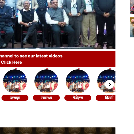
annel to see our latest videos
Click Here
क्राइम
स्वास्थ्य
गैजेट्स
दिल्ली