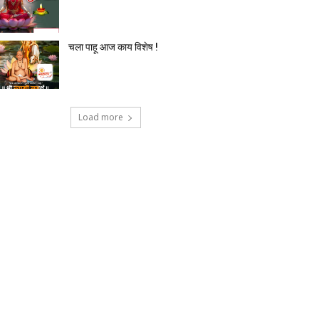
चला पाहू आज काय विशेष !
Load more
टेक्नोलॉजी
देश-विदेश
प्रदेश
बिज़नेस
मनोर