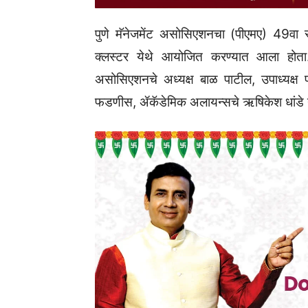
पुणे मॅनेजमेंट असोसिएशनचा (पीएमए) 49वा 
क्लस्टर येथे आयोजित करण्यात आला होता. त
असोसिएशनचे अध्यक्ष बाळ पाटील, उपाध्यक्ष प
फडणीस, ॲकॅडेमिक अलायन्सचे ऋषिकेश धांडे या