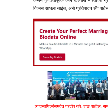
करून गुणवत्तापूर्वक काम केल्यास भारताच्या 
विकास साधला जाईल, असे प्रतिपादन सॅप पार्टस्‌‍
व्यावसायिकांसमवेत प्रदीप तुपे, बाळ पाटील, स