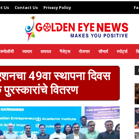
t Us
Contact Us
Privacy Policy
Fa
ेक्नोलॉजी
व्यापार
वायरल
गैजेट्स
रोजगार
सौन्दर्य
स्पोर्ट्स
व
सिएशनचा 49वा स्थापना दिवस
 पुरस्कारांचे वितरण