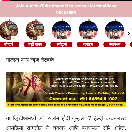
Join our YouTube channel to see our latest videos
Click Here
सौन्दर्य
बड़ी खबर
स्पोर्ट्स
क्राइम
स्वास्थ्य
गोल्डन आय न्यूज नेटवर्क
या व्हिडीओमध्ये डॉ. सलीम झैदी तुम्हाला 7 हेल्दी ब्रेकफास्ट
आयडिया सांगतील जे चवदार आणि बनवायला सोपे आहेत.