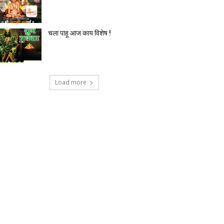
टेक्नोलॉजी
देश-विदेश
प्रदेश
बिज़नेस
मनोर
चला पाहू आज काय विशेष !
Load more