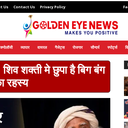
t Us
Contact Us
Privacy Policy
Fa
ेक्नोलॉजी
व्यापार
वायरल
गैजेट्स
रोजगार
सौन्दर्य
स्पोर्ट्स
व
 शिव शक्ती मे छुपा है बिग बंग
ा रहस्य