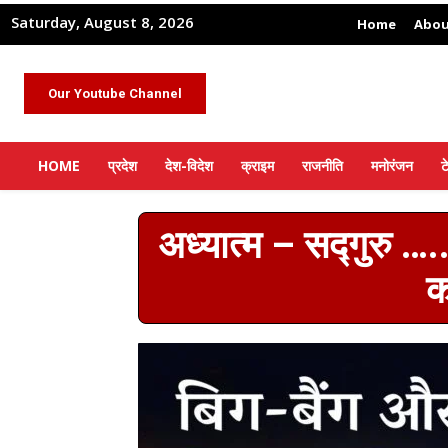
Saturday, August 8, 2026
Home
Abou
Our Youtube Channel
HOME
प्रदेश
देश-विदेश
क्राइम
राजनीति
मनोरंजन
ट
अध्यात्म – सद्गुरु …..
क