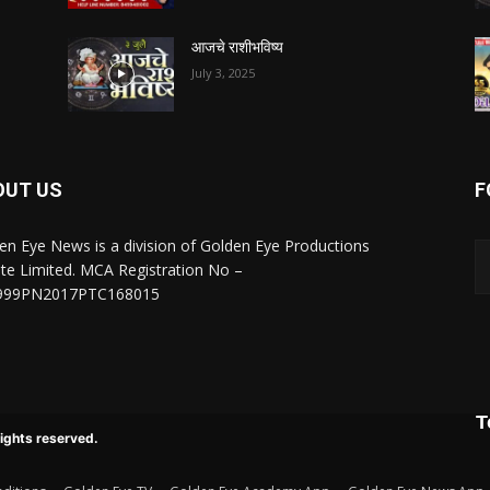
आजचे राशीभविष्य
July 3, 2025
OUT US
F
en Eye News is a division of Golden Eye Productions
ate Limited. MCA Registration No –
999PN2017PTC168015
T
rights reserved.