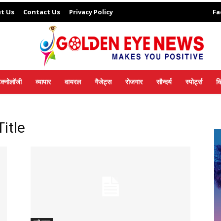
t Us
Contact Us
Privacy Policy
Fa
ेक्नोलॉजी
व्यापार
वायरल
गैजेट्स
रोजगार
सौन्दर्य
स्पोर्ट्स
व
itle