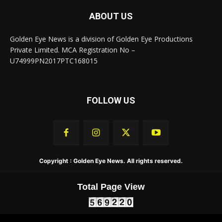
Golden Eye News is a division of Golden Eye Productions
Private Limited. MCA Registration No –
U74999PN2017PTC168015
FOLLOW US
Copyright : Golden Eye News. All rights reserved.
Total Page View
About Us
Contact Us
Privacy Policy
Terms & Conditions
Golden Eye TV
Golden Eye Academy App
Golden Eye News App